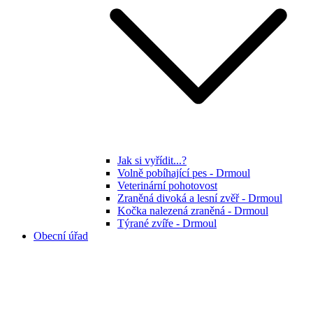
Jak si vyřídit...?
Volně pobíhající pes - Drmoul
Veterinární pohotovost
Zraněná divoká a lesní zvěř - Drmoul
Kočka nalezená zraněná - Drmoul
Týrané zvíře - Drmoul
Obecní úřad