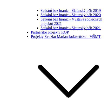
Setkání bez hranic - Slatinský běh 2019
Setkání bez hranic - Slatinský běh 2020
Setkání bez hranic - Výstava společných
projektů 2021
Setkání bez hranic - Slatinský běh 2021
Partnerské projekty ROP
Projekty Svazku Mariánskolázeňsko - MŠMT