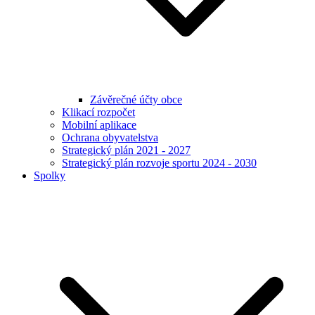
Závěrečné účty obce
Klikací rozpočet
Mobilní aplikace
Ochrana obyvatelstva
Strategický plán 2021 - 2027
Strategický plán rozvoje sportu 2024 - 2030
Spolky