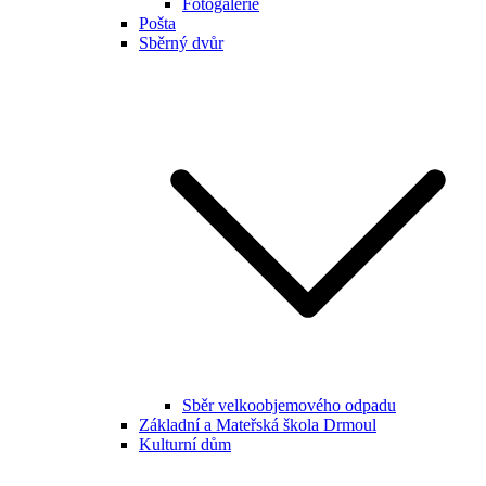
Fotogalerie
Pošta
Sběrný dvůr
Sběr velkoobjemového odpadu
Základní a Mateřská škola Drmoul
Kulturní dům