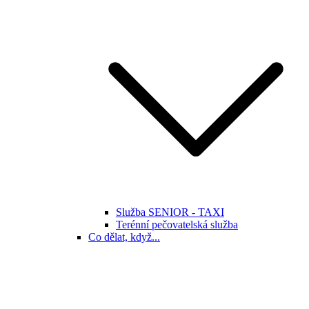
Služba SENIOR - TAXI
Terénní pečovatelská služba
Co dělat, když...