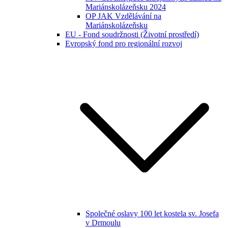
Mariánskolázeňsku 2024
OP JAK Vzdělávání na
Mariánskolázeňsku
EU - Fond soudržnosti (Životní prostředí)
Evropský fond pro regionální rozvoj
Společné oslavy 100 let kostela sv. Josefa
v Drmoulu