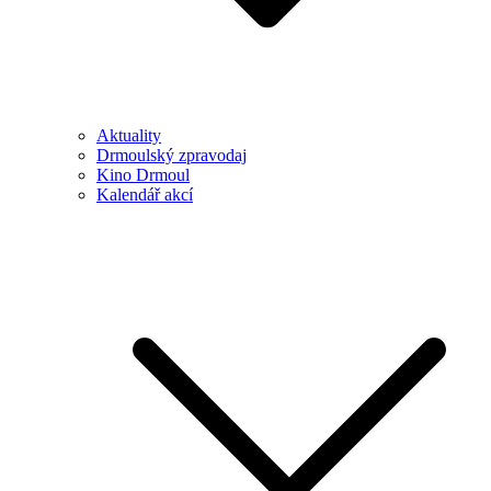
Aktuality
Drmoulský zpravodaj
Kino Drmoul
Kalendář akcí