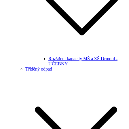
Rozšíření kapacity MŠ a ZŠ Drmoul -
UČEBNY
Tříděný odpad