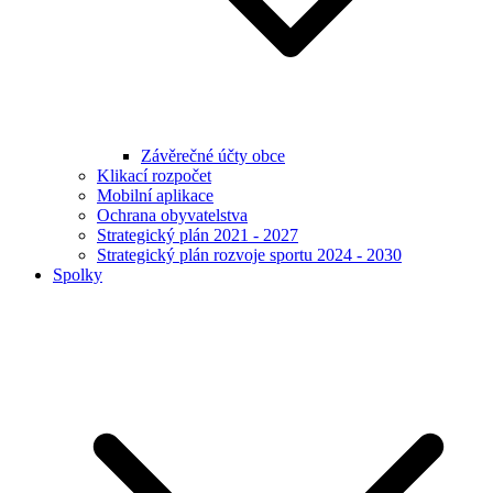
Závěrečné účty obce
Klikací rozpočet
Mobilní aplikace
Ochrana obyvatelstva
Strategický plán 2021 - 2027
Strategický plán rozvoje sportu 2024 - 2030
Spolky