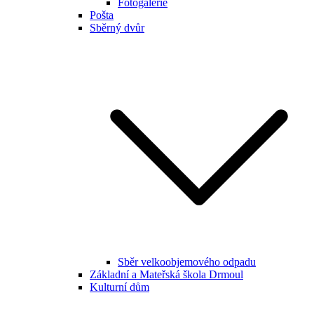
Fotogalerie
Pošta
Sběrný dvůr
Sběr velkoobjemového odpadu
Základní a Mateřská škola Drmoul
Kulturní dům