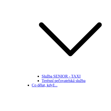
Služba SENIOR - TAXI
Terénní pečovatelská služba
Co dělat, když...