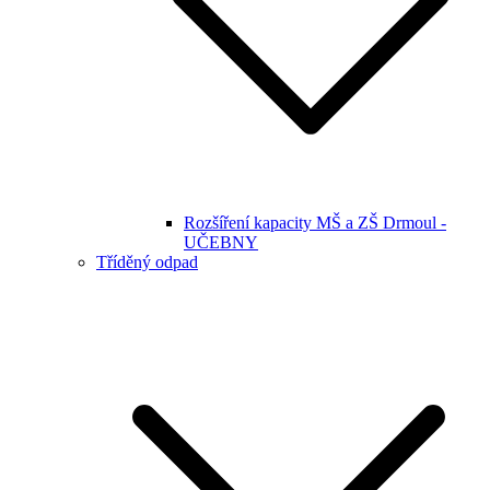
Rozšíření kapacity MŠ a ZŠ Drmoul -
UČEBNY
Tříděný odpad