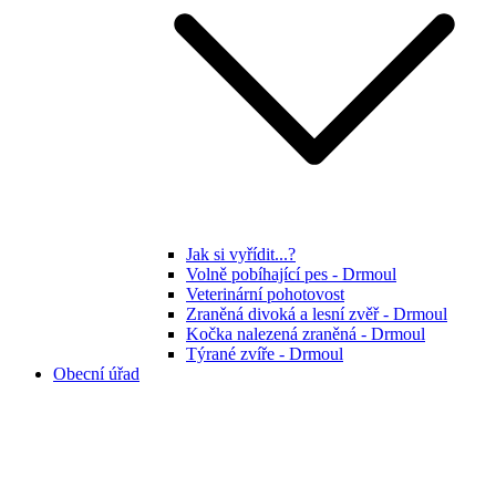
Jak si vyřídit...?
Volně pobíhající pes - Drmoul
Veterinární pohotovost
Zraněná divoká a lesní zvěř - Drmoul
Kočka nalezená zraněná - Drmoul
Týrané zvíře - Drmoul
Obecní úřad