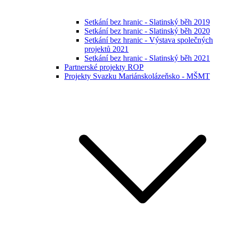
Setkání bez hranic - Slatinský běh 2019
Setkání bez hranic - Slatinský běh 2020
Setkání bez hranic - Výstava společných
projektů 2021
Setkání bez hranic - Slatinský běh 2021
Partnerské projekty ROP
Projekty Svazku Mariánskolázeňsko - MŠMT