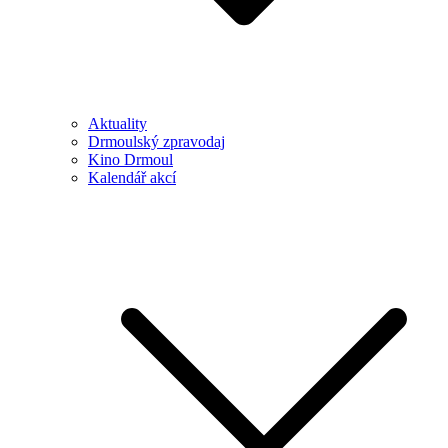
Aktuality
Drmoulský zpravodaj
Kino Drmoul
Kalendář akcí