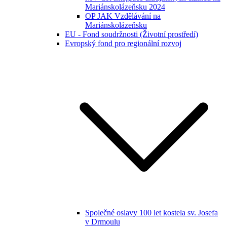
Mariánskolázeňsku 2024
OP JAK Vzdělávání na
Mariánskolázeňsku
EU - Fond soudržnosti (Životní prostředí)
Evropský fond pro regionální rozvoj
Společné oslavy 100 let kostela sv. Josefa
v Drmoulu