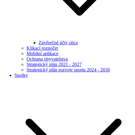
Závěrečné účty obce
Klikací rozpočet
Mobilní aplikace
Ochrana obyvatelstva
Strategický plán 2021 - 2027
Strategický plán rozvoje sportu 2024 - 2030
Spolky