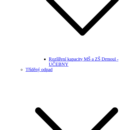
Rozšíření kapacity MŠ a ZŠ Drmoul -
UČEBNY
Tříděný odpad