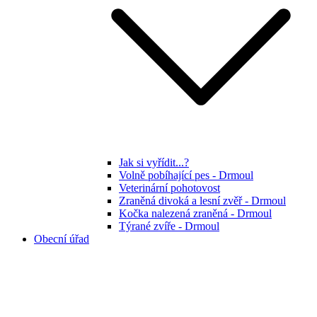
Jak si vyřídit...?
Volně pobíhající pes - Drmoul
Veterinární pohotovost
Zraněná divoká a lesní zvěř - Drmoul
Kočka nalezená zraněná - Drmoul
Týrané zvíře - Drmoul
Obecní úřad