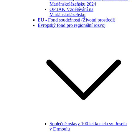
Mariánskolázeňsku 2024
OP JAK Vzdělávání na
Mariánskolázeňsku
EU - Fond soudržnosti (Životní prostředí)
Evropský fond pro regionální rozvoj
Společné oslavy 100 let kostela sv. Josefa
v Drmoulu