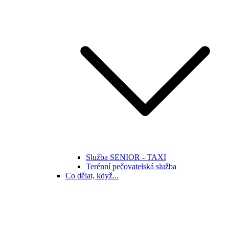
Služba SENIOR - TAXI
Terénní pečovatelská služba
Co dělat, když...