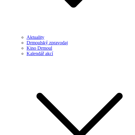
Aktuality
Drmoulský zpravodaj
Kino Drmoul
Kalendář akcí