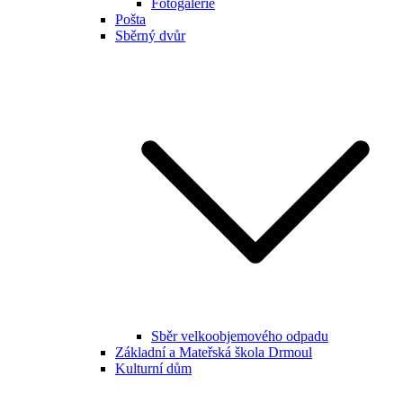
Fotogalerie
Pošta
Sběrný dvůr
Sběr velkoobjemového odpadu
Základní a Mateřská škola Drmoul
Kulturní dům