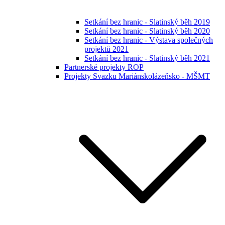
Setkání bez hranic - Slatinský běh 2019
Setkání bez hranic - Slatinský běh 2020
Setkání bez hranic - Výstava společných
projektů 2021
Setkání bez hranic - Slatinský běh 2021
Partnerské projekty ROP
Projekty Svazku Mariánskolázeňsko - MŠMT