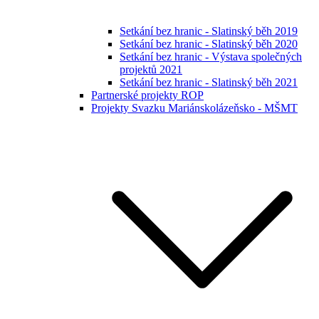
Setkání bez hranic - Slatinský běh 2019
Setkání bez hranic - Slatinský běh 2020
Setkání bez hranic - Výstava společných
projektů 2021
Setkání bez hranic - Slatinský běh 2021
Partnerské projekty ROP
Projekty Svazku Mariánskolázeňsko - MŠMT