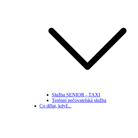
Služba SENIOR - TAXI
Terénní pečovatelská služba
Co dělat, když...