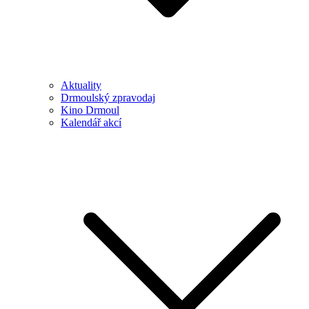
Aktuality
Drmoulský zpravodaj
Kino Drmoul
Kalendář akcí