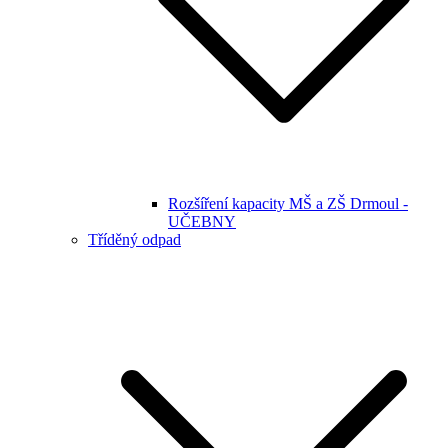
Rozšíření kapacity MŠ a ZŠ Drmoul -
UČEBNY
Tříděný odpad