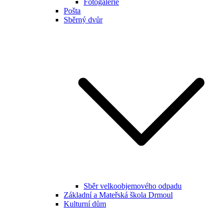
Fotogalerie
Pošta
Sběrný dvůr
Sběr velkoobjemového odpadu
Základní a Mateřská škola Drmoul
Kulturní dům