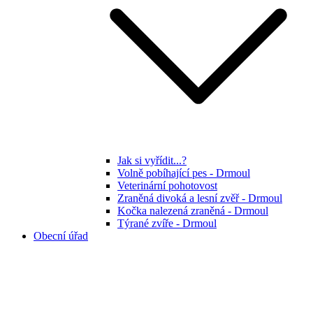
Jak si vyřídit...?
Volně pobíhající pes - Drmoul
Veterinární pohotovost
Zraněná divoká a lesní zvěř - Drmoul
Kočka nalezená zraněná - Drmoul
Týrané zvíře - Drmoul
Obecní úřad