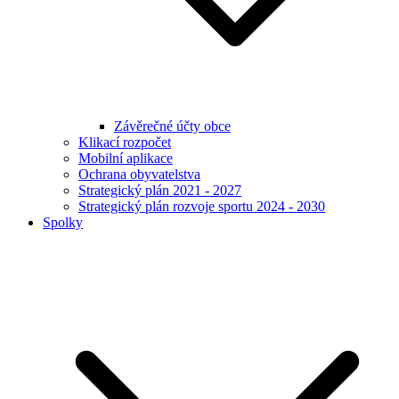
Závěrečné účty obce
Klikací rozpočet
Mobilní aplikace
Ochrana obyvatelstva
Strategický plán 2021 - 2027
Strategický plán rozvoje sportu 2024 - 2030
Spolky