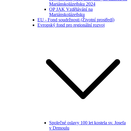
Mariánskolázeňsku 2024
OP JAK Vzdělávání na
Mariánskolázeňsku
EU - Fond soudržnosti (Životní prostředí)
Evropský fond pro regionální rozvoj
Společné oslavy 100 let kostela sv. Josefa
v Drmoulu